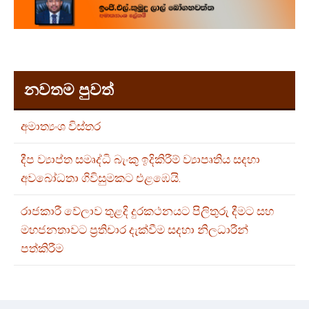
නවතම පුවත්
අමාත්‍යංශ විස්තර
දීප ව්‍යාප්ත සමෘද්ධි බැංකු ඉදිකිරීම් ව්‍යාපෘතිය සදහා
අවබෝධතා ගිවිසුමකට එළඹෙයි.
රාජකාරී වේලාව තුළදි දුරකථනයට පිලිතුරු දීමට සහ
මහජනතාවට ප්‍රතිචාර දැක්වීම සදහා නිලධාරීන්
පත්කිරීම