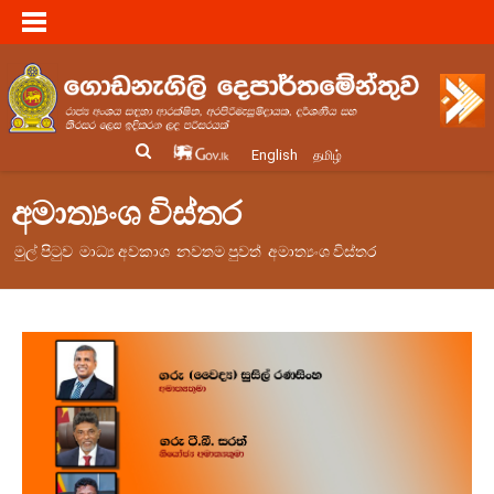
English
தமிழ்
අමාත්‍යංශ විස්තර
මුල් පිටුව
මාධ්‍ය අවකාශ
නවතම පුවත්
අමාත්‍යංශ විස්තර