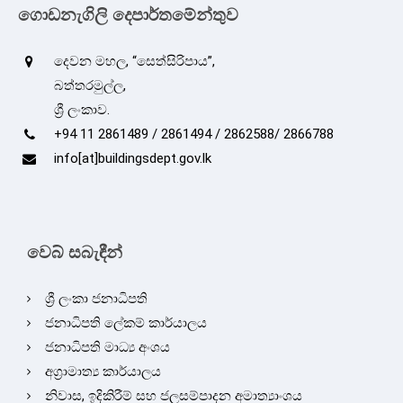
ගොඩනැගිලි දෙපාර්තමේන්තුව
දෙවන මහල, “සෙත්සිරිපාය”,
බත්තරමුල්ල,
ශ්‍රී ලංකාව.
+94 11 2861489 / 2861494 / 2862588/ 2866788
info[at]buildingsdept.gov.lk
වෙබ් සබැඳීන්
ශ්‍රී ලංකා ජනාධිපති
ජනාධිපති ලේකම් කාර්යාලය
ජනාධිපති මාධ්‍ය අංශය
අග්‍රාමාත්‍ය කාර්යාලය
නිවාස, ඉදිකිරීම් සහ ජලසම්පාදන අමාත්‍යාංශය