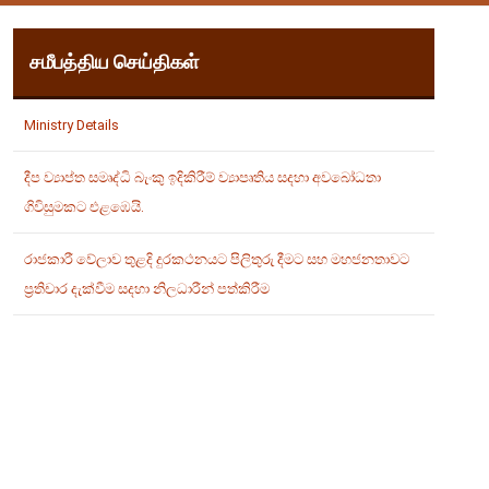
சமீபத்திய செய்திகள்
Ministry Details
දීප ව්‍යාප්ත සමෘද්ධි බැංකු ඉදිකිරීම් ව්‍යාපෘතිය සදහා අවබෝධතා
ගිවිසුමකට එළඹෙයි.
රාජකාරී වේලාව තුළදි දුරකථනයට පිලිතුරු දීමට සහ මහජනතාවට
ප්‍රතිචාර දැක්වීම සදහා නිලධාරීන් පත්කිරීම