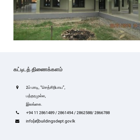
கட்டிடத் திணைக்களம்
2ம் மாடி, “செத்சிறிபாய”,
பத்தரமுல்ல,
இலங்கை.
+94 11 2861489 / 2861494 / 2862588/ 2866788
info[at]buildingsdept.gov.lk