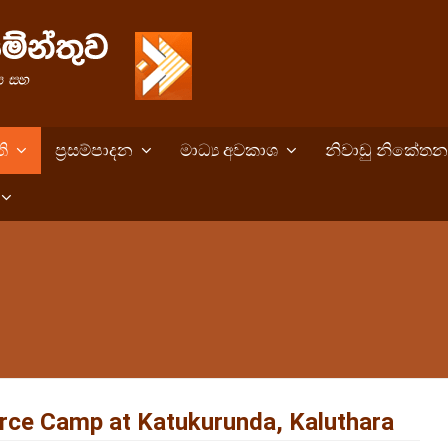
ති
ප්‍රසම්පාදන
මාධ්‍ය අවකාශ
නිවාඩු නිකේතන
orce Camp at Katukurunda, Kaluthara