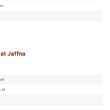
on
 at Jaffna
cil
 Ltd