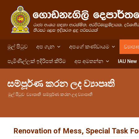
මුල් පිටුව
අප ගැන
අපගේ කණ්ඩායම
ව්‍යාපෘ
පැමිණිල්ලක් ඉදිරිපත් කිරිම
අප අමතන්න
IAU New
සම්පූර්ණ කරන ලද ව්‍යාපෘති
මුල් පිටුව
ව්‍යාපෘති
සම්පූර්ණ කරන ලද ව්‍යාපෘති
Renovation of Mess, Special Task F