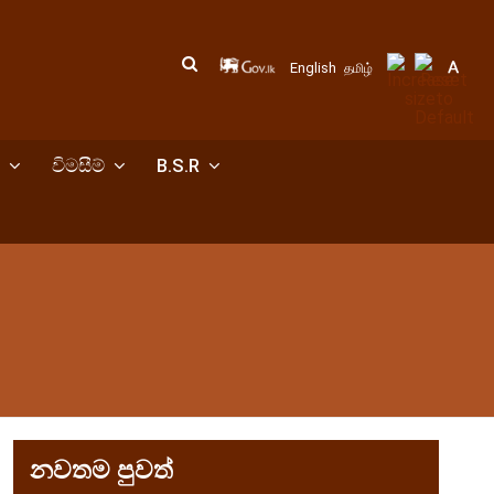
English
தமிழ்
විමසීම්
B.S.R
නවතම පුවත්