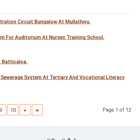
ration Circuit Bungalow At Mullathivu.
em For Auditorium At Nurses Training School,
 Batticaloa.
Sewerage System At Tertiary And Vocational Literacy
Page 1 of 12
9
10