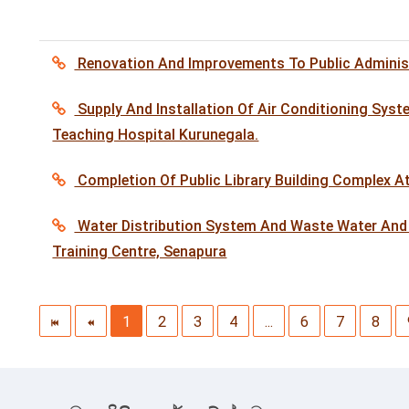
Renovation And Improvements To Public Administ
Supply And Installation Of Air Conditioning Syst
Teaching Hospital Kurunegala.
Completion Of Public Library Building Complex At
Water Distribution System And Waste Water And 
Training Centre, Senapura
1
2
3
4
...
6
7
8