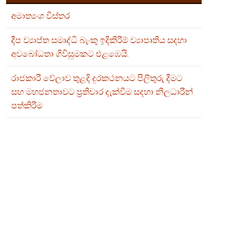
අමාත්‍යංශ විස්තර
දීප ව්‍යාප්ත සමෘද්ධි බැංකු ඉදිකිරීම් ව්‍යාපෘතිය සදහා
අවබෝධතා ගිවිසුමකට එළඹෙයි.
රාජකාරී වේලාව තුළදි දුරකථනයට පිලිතුරු දීමට
සහ මහජනතාවට ප්‍රතිචාර දැක්වීම සදහා නිලධාරීන්
පත්කිරීම