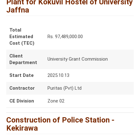
Plant for Kokuvil Hostel of University
Jaffna
Total
Estimated
Rs. 97,489,000.00
Cost (TEC)
Client
University Grant Commission
Department
Start Date
2025.10.13
Contractor
Puritas (Pvt) Ltd
CE Division
Zone 02
Construction of Police Station -
Kekirawa