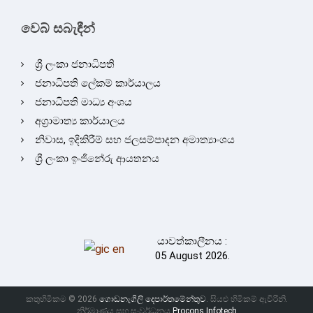
වෙබ් සබැඳීන්
ශ්‍රී ලංකා ජනාධිපති
ජනාධිපති ලේකම් කාර්යාලය
ජනාධිපති මාධ්‍ය අංශය
අග්‍රාමාත්‍ය කාර්යාලය
නිවාස, ඉදිකිරීම් සහ ජලසම්පාදන අමාත්‍යාංශය
ශ්‍රී ලංකා ඉංජිනේරු ආයතනය
යාවත්කාලීනය :
05 August 2026.
කතුහිමිකම © 2026
ගොඩනැගිලි දෙපාර්තමේන්තුව
. සියළු හිමිකම් ඇවිරිනි.
නිර්මාණය සහ සංවර්ධනය
Procons Infotech