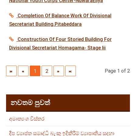
National Youth Corps Center-NuwaraEliya
Completion Of Balance Work Of Divisional
Secretariat Building.Pitabeddara
Construction Of Four Storied Building For
Divisional Secretariat Homagama- Stage Iii
Page 1 of 2
1
2
නවතම පුවත්
අමාත්‍යංශ විස්තර
දීප ව්‍යාප්ත සමෘද්ධි බැංකු ඉදිකිරීම් ව්‍යාපෘතිය සදහා