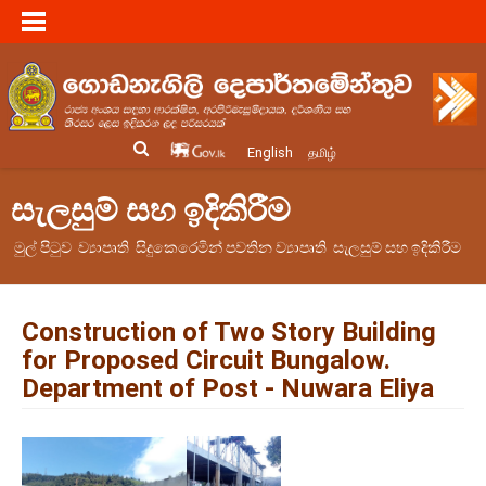
English
தமிழ்
සැලසුම් සහ ඉදිකිරීම
මුල් පිටුව
ව්‍යාපෘති
සිදුකෙරෙමින් පවතින ව්‍යාපෘති
සැලසුම් සහ ඉදිකිරීම
Construction of Two Story Building
for Proposed Circuit Bungalow.
Department of Post - Nuwara Eliya