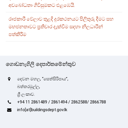
අවබෝධතා ගිවිසුමකට එළඹෙයි.
රාජකාරී වේලාව තුළදි දුරකථනයට පිලිතුරු දීමට සහ
මහජනතාවට ප්‍රතිචාර දැක්වීම සදහා නිලධාරීන්
පත්කිරීම
ගොඩනැගිලි දෙපාර්තමේන්තුව
දෙවන මහල, “සෙත්සිරිපාය”,
බත්තරමුල්ල,
ශ්‍රී ලංකාව.
+94 11 2861489 / 2861494 / 2862588/ 2866788
info[at]buildingsdept.gov.lk