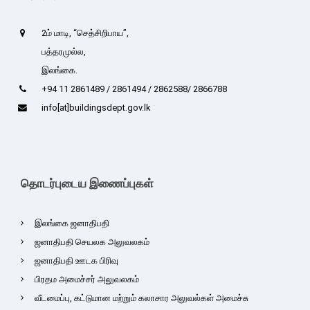
2ம் மாடி, “செத்சிறிபாய”,
பத்தரமுல்ல,
இலங்கை.
+94 11 2861489 / 2861494 / 2862588/ 2866788
info[at]buildingsdept.gov.lk
தொடர்புடைய இணைப்புகள்
இலங்கை ஜனாதிபதி
ஜனாதிபதி செயலக அலுவலகம்
ஜனாதிபதி ஊடக பிரிவு
பிரதம அமைச்சர் அலுவலகம்
வீடமைப்பு, கட்டுமான மற்றும் கலாசார அலுவல்கள் அமைச்சு