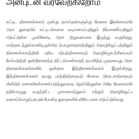
அன்புடன் வரவேற்கிறோம்
கட்டிட திணைக்களம் மூன்று தசாப்தங்களுக்கு மேலாக இலங்கையில்
அரச துறையில் கட்டிடங்களை வடிவமைப்பதிலும் நிர்மாணிப்பதிலும்
ஈடுபட்டுள்ள முன்னோடி அரச நிறுவனமாக இருந்து வருகிறது.
மாற்றடைந்துகொண்டிருக்கிற பொருளாதாரத்திலும் தொழில்நுட்பத்திலும்
திணைக்களத்தின் புதிய உற்பத்திகளையும் தொழில்முயற்சியையும்
மேம்படுத்தி ஒன்றிணைந்த திட்டமொன்றைத் தயாரித்த முதலாவது அரச
திணைக்களங்களில் ஒன்றாக இத்திணைக்களம் இருக்கிறது.
இத்திணைக்களம் தமது பாத்திரத்தையும் சேவை பிரகடனத்தையும்
மீண்டும் வரைவிலக்கணப்படுத்துவதை ஆரம்பித்துள்ள அதே வேளையில்
தற்பொழுது கருத்திட்ட முகாமைத்துவம் மற்றும் தொழில்நுட்ப
வகைப்பொறுப்புகூறல் போன்ற துறைகளில் விசேடமாக ஈடுபட்டுள்ளது.