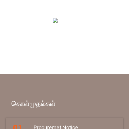
பராமரிப்பு
கட்டிடம் அட்டவணை கட்டணங்கள்
இங்கே கிளிக் செய்க
கொள்முதல்கள்
Procuremet Notice