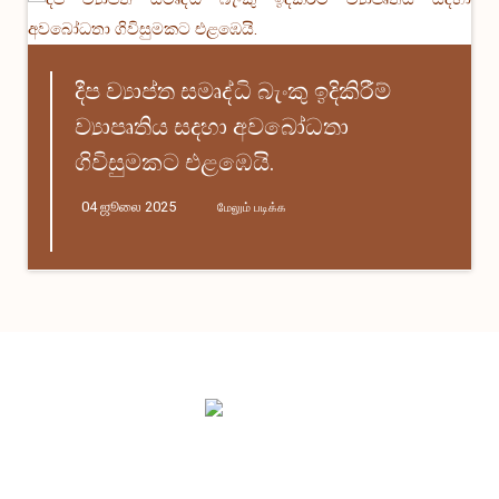
දීප ව්‍යාප්ත සමෘද්ධි බැංකු ඉදිකිරීම්
ව්‍යාපෘතිය සදහා අවබෝධතා
ගිවිසුමකට එළඹෙයි.
04 ஜூலை 2025
மேலும் படிக்க